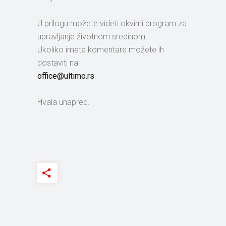
U prilogu možete videti okvirni program za
upravljanje životnom sredinom.
Ukoliko imate komentare možete ih
dostaviti na:
office@ultimo.rs
Hvala unapred.