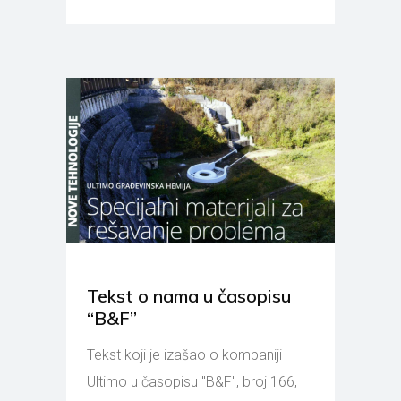
Tekst o nama u časopisu
“B&F”
Tekst koji je izašao o kompaniji
Ultimo u časopisu "B&F", broj 166,