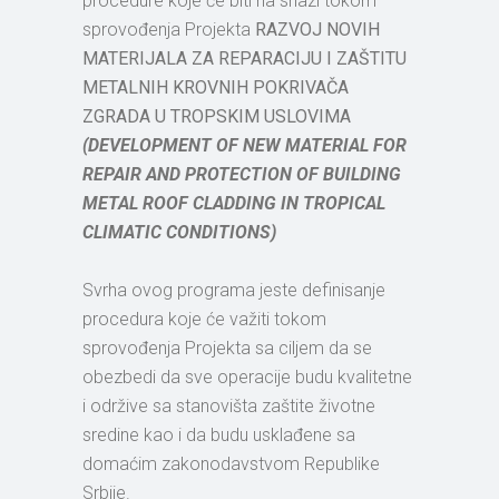
procedure koje će biti na snazi tokom
sprovođenja Projekta
RAZVOJ NOVIH
MATERIJALA ZA REPARACIJU I ZAŠTITU
METALNIH KROVNIH POKRIVAČA
ZGRADA U TROPSKIM USLOVIMA
(DEVELOPMENT OF NEW MATERIAL FOR
REPAIR AND PROTECTION OF BUILDING
METAL ROOF CLADDING IN TROPICAL
CLIMATIC CONDITIONS)
Svrha ovog programa jeste definisanje
procedura koje će važiti tokom
sprovođenja Projekta sa ciljem da se
obezbedi da sve operacije budu kvalitetne
i održive sa stanovišta zaštite životne
sredine kao i da budu usklađene sa
domaćim zakonodavstvom Republike
Srbije.