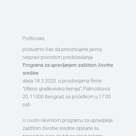
Poštovani,
pozivamo Vas da prisustvujete javnoj
raspravi povodom predstavljanja
Programa za upravljanjem zaštitom životne
sredine
dana 18.3.2020. u prostorijama firme
“Ultimo građevinska hemija”, Palmotićeva
20, 11000 Beograd, sa početkom u 17:00
sati.
U ovom okvirnom programu za upravljanje
zaštitom životne sredine opisane su