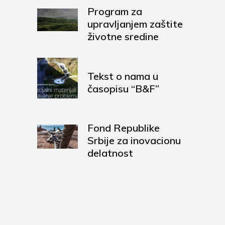
Program za
upravljanjem zaštite
životne sredine
Tekst o nama u
časopisu “B&F”
Fond Republike
Srbije za inovacionu
delatnost