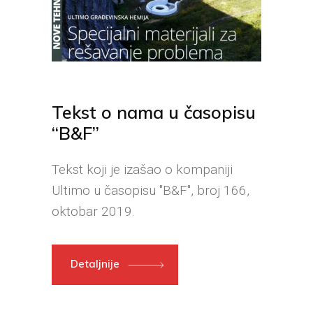
Tekst o nama u časopisu
“B&F”
Tekst koji je izašao o kompaniji
Ultimo u časopisu "B&F", broj 166,
oktobar 2019.
Detaljnije