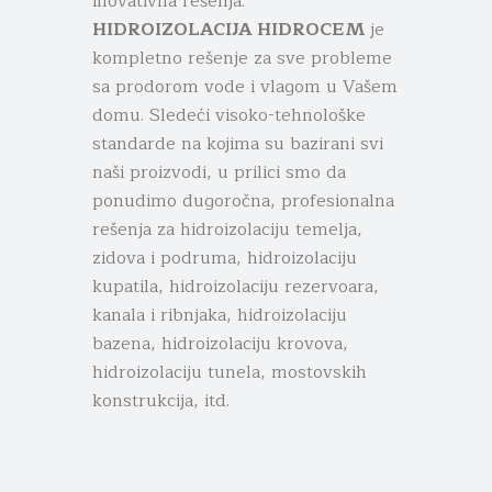
inovativna rešenja.
HIDROIZOLACIJA HIDROCEM
je
kompletno rešenje za sve probleme
sa prodorom vode i vlagom u Vašem
domu. Sledeći visoko-tehnološke
standarde na kojima su bazirani svi
naši proizvodi, u prilici smo da
ponudimo dugoročna, profesionalna
rešenja za hidroizolaciju temelja,
zidova i podruma, hidroizolaciju
kupatila, hidroizolaciju rezervoara,
kanala i ribnjaka, hidroizolaciju
bazena, hidroizolaciju krovova,
hidroizolaciju tunela, mostovskih
konstrukcija, itd.