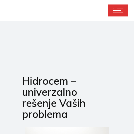
Hidrocem –
univerzalno
rešenje Vaših
problema