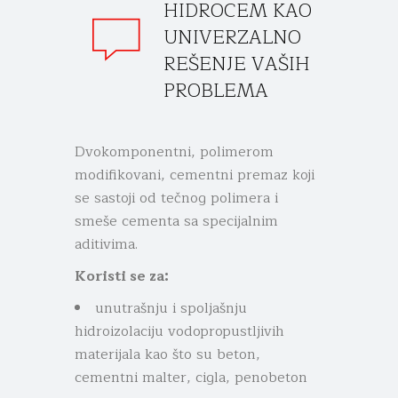
HIDROCEM KAO
UNIVERZALNO
REŠENJE VAŠIH
PROBLEMA
Dvokomponentni, polimerom
modifikovani, cementni premaz koji
se sastoji od tečnog polimera i
smeše cementa sa specijalnim
aditivima.
Koristi se za:
unutrašnju i spoljašnju
hidroizolaciju vodopropustljivih
materijala kao što su beton,
cementni malter, cigla, penobeton