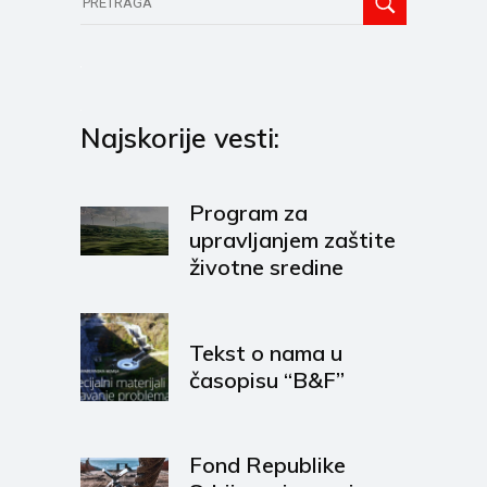
Najskorije vesti:
Program za
upravljanjem zaštite
životne sredine
Tekst o nama u
časopisu “B&F”
Fond Republike