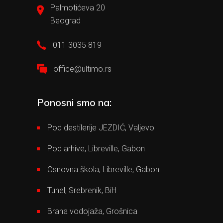
Palmotićeva 20
Beograd
011 3035 819
office@ultimo.rs
Ponosni smo na:
Pod destilerije JEZDIĆ, Valjevo
Pod arhive, Libreville, Gabon
Osnovna škola, Libreville, Gabon
Tunel, Srebrenik, BiH
Brana vodojaža, Grošnica