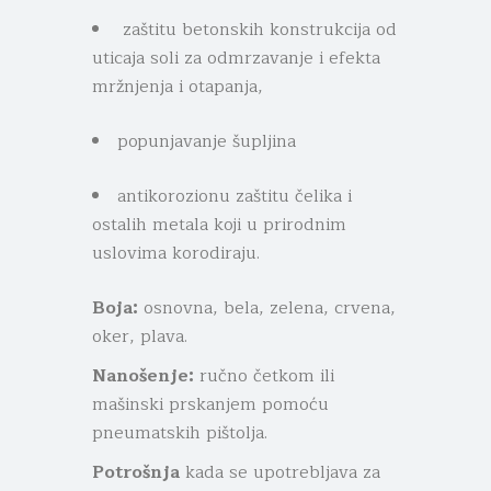
zaštitu betonskih konstrukcija od
uticaja soli za odmrzavanje i efekta
mržnjenja i otapanja,
popunjavanje šupljina
antikorozionu zaštitu čelika i
ostalih metala koji u prirodnim
uslovima korodiraju.
Boja:
osnovna, bela, zelena, crvena,
oker, plava.
Nanošenje:
ručno četkom ili
mašinski prskanjem pomoću
pneumatskih pištolja.
Potrošnja
kada se upotrebljava za