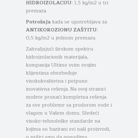
HIDROIZOLACIJU
: 1,5 kg/m2 u tri
premaza.
Potrošnja
kada se upotrebljava za
ANTIKOROZIONU ZAŠTITU
:
0,5 kg/m2 u jednom premazu.
Zahvaljujući širokom spektru
hidroizolacionih materijala,
kompanija Ultimo svim svojim
klijentima obezbeđuje
visokokvalitetna i potpuno
inovativna rešenja. Na ovoj stranici
možete pronaći kompletna rešenja
za sve probleme sa prodorom vode i
vlagom u Vašem domu. Sledeći
visoko-tehnološke standarde na
kojima su bazirani svi naši proizvodi,
u prilici smo da ponudimo