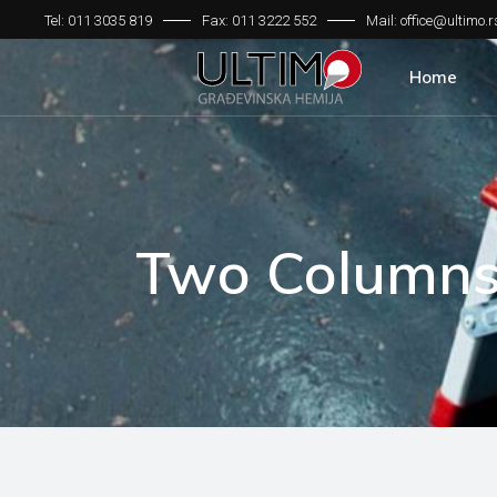
Tel: 011 3035 819
Fax: 011 3222 552
Mail: office@ultimo.r
Home
Two Column