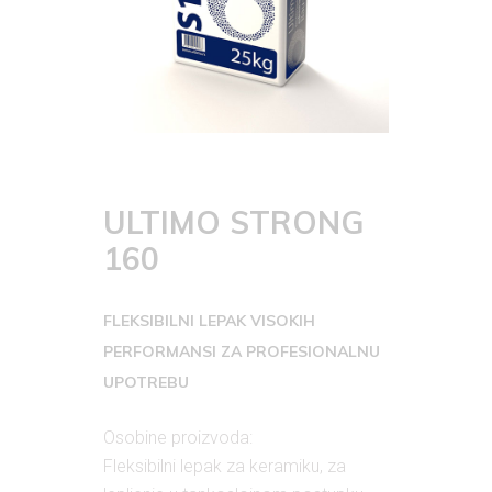
ULTIMO STRONG
160
FLEKSIBILNI LEPAK VISOKIH
PERFORMANSI ZA PROFESIONALNU
UPOTREBU
Osobine proizvoda:
Fleksibilni lepak za keramiku, za