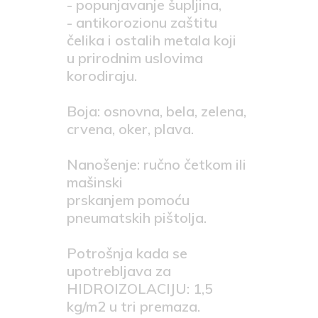
- popunjavanje šupljina,
- antikorozionu zaštitu
čelika i ostalih metala koji
u prirodnim uslovima
korodiraju.
Boja: osnovna, bela, zelena,
crvena, oker, plava.
Nanošenje: ručno četkom ili
mašinski
prskanjem pomoću
pneumatskih pištolja.
Potrošnja kada se
upotrebljava za
HIDROIZOLACIJU: 1,5
kg/m2 u tri premaza.