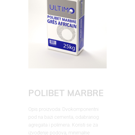
POLIBET MARBRE
Opis proizvoda: Dvokomponentni
pod na bazi cementa, odabranog
agregata i polimera. Koristi se za
izvođenje podova, minimalne