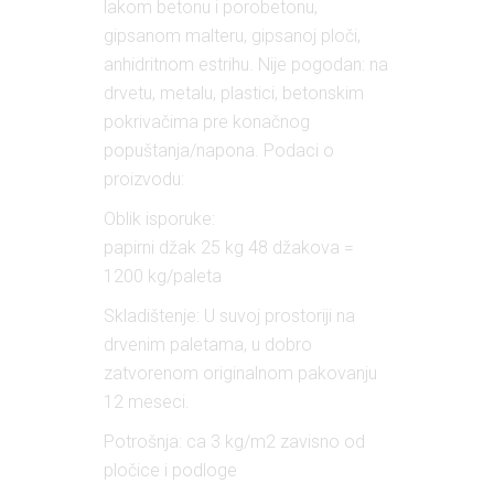
lakom betonu i porobetonu,
gipsanom malteru, gipsanoj ploči,
anhidritnom estrihu. Nije pogodan: na
drvetu, metalu, plastici, betonskim
pokrivačima pre konačnog
popuštanja/napona. Podaci o
proizvodu:
Oblik isporuke:
papirni džak 25 kg 48 džakova =
1200 kg/paleta
Skladištenje: U suvoj prostoriji na
drvenim paletama, u dobro
zatvorenom originalnom pakovanju
12 meseci.
Potrošnja: ca 3 kg/m2 zavisno od
pločice i podloge