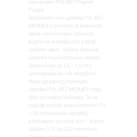
nanošenjem POLIBET Prajmer
Posipa.
Neposredno pre ugradnje POLIBET
MERMER-a potrebno je premazati
lajsne i sve površine zidova sa
kojima ce materijal doći u dodir,
oplatnim uljem. Izlivena masa se
razastire na projektovanu debljinu
(preporučuje se 1,0 – 1,5 cm).
Izravnjavanje se vrši ravnjačom.
Nega ugrađenog materijala -
Ugrađeni POLIBET MERMER treba
štititi od naglog isušivanja. To se
najbolje postiže pravovremenim (15
– 20 minuta posle ugradnje)
pokrivanjem površine pvc – folijom
debljine 0,15 do 0,20 milimetara.