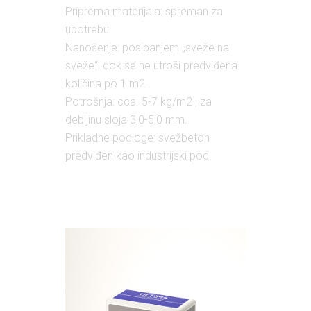
Priprema materijala: spreman za
upotrebu.
Nanošenje: posipanjem „sveže na
sveže“, dok se ne utroši predviđena
količina po 1 m2 .
Potrošnja: cca. 5-7 kg/m2 , za
debljinu sloja 3,0-5,0 mm.
Prikladne podloge: svežbeton
predviđen kao industrijski pod.