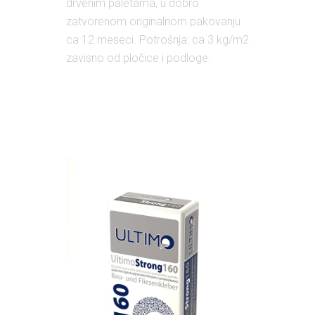
drvenim paletama, u dobro
zatvorenom originalnom pakovanju
ca 12 meseci. Potrošnja: ca 3 kg/m2
zavisno od pločice i podloge.