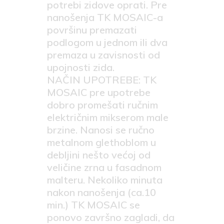
potrebi zidove oprati. Pre
nanošenja TK MOSAIC-a
površinu premazati
podlogom u jednom ili dva
premaza u zavisnosti od
upojnosti zida.
NAČIN UPOTREBE: TK
MOSAIC pre upotrebe
dobro promešati ručnim
električnim mikserom male
brzine. Nanosi se ručno
metalnom glethoblom u
debljini nešto većoj od
veličine zrna u fasadnom
malteru. Nekoliko minuta
nakon nanošenja (ca.10
min.) TK MOSAIC se
ponovo završno zagladi, da