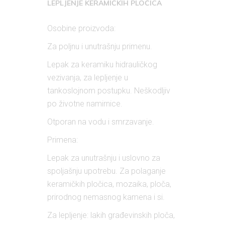
LEPLJENJE KERAMIČKIH PLOĆICA
Osobine proizvoda:
Za poljnu i unutrašnju primenu.
Lepak za keramiku hidrauličkog
vezivanja, za lepljenje u
tankoslojnom postupku. Neškodljiv
po životne namirnice.
Otporan na vodu i smrzavanje.
Primena:
Lepak za unutrašnju i uslovno za
spoljašnju upotrebu. Za polaganje
keramičkih pločica, mozaika, ploča,
prirodnog nemasnog kamena i si.
Za lepljenje: lakih građevinskih ploča,