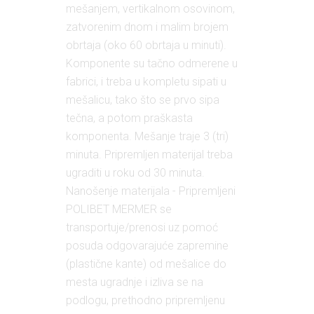
mešanjem, vertikalnom osovinom,
zatvorenim dnom i malim brojem
obrtaja (oko 60 obrtaja u minuti).
Komponente su tačno odmerene u
fabrici, i treba u kompletu sipati u
mešalicu, tako što se prvo sipa
tečna, a potom praškasta
komponenta. Mešanje traje 3 (tri)
minuta. Pripremljen materijal treba
ugraditi u roku od 30 minuta.
Nanošenje materijala - Pripremljeni
POLIBET MERMER se
transportuje/prenosi uz pomoć
posuda odgovarajuće zapremine
(plastične kante) od mešalice do
mesta ugradnje i izliva se na
podlogu, prethodno pripremljenu