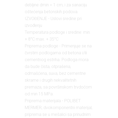
debljine dmin = 1 cm, i za sanaciju
oštećenja betonskih podova.
IZVOĐENJE - Uslovi sredine pri
izvođenju
Temperatura podloge i sredine: min.
+ 8°C max. + 35°C
Priprema podloge - Primenjuje se na
čvrstim podlogama od betona i/ili
cementnog estriha. Podloga mora
da bude čista, otprašena,
odmašćena, suva, bez cementne
skrame i drugih nekvalitetnih
premaza, sa površinskom trvdoćom
od min 15 MPa.
Priprema materijala - POLIBET
MERMER, dvokomponentni materijal,
priprema se u mešalici sa prinudnim