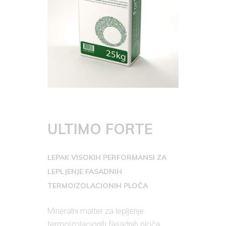
ULTIMO FORTE
LEPAK VISOKIH PERFORMANSI ZA
LEPLJENJE FASADNIH
TERMOIZOLACIONIH PLOČA
Mineralni malter za lepljenje
termoizolacionih fasadnih ploča.