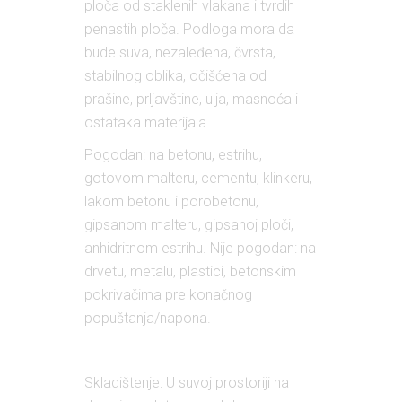
ploča od staklenih vlakana i tvrdih
penastih ploča. Podloga mora da
bude suva, nezaleđena, čvrsta,
stabilnog oblika, očišćena od
prašine, prljavštine, ulja, masnoća i
ostataka materijala.
Pogodan: na betonu, estrihu,
gotovom malteru, cementu, klinkeru,
lakom betonu i porobetonu,
gipsanom malteru, gipsanoj ploči,
anhidritnom estrihu. Nije pogodan: na
drvetu, metalu, plastici, betonskim
pokrivačima pre konačnog
popuštanja/napona.
Skladištenje: U suvoj prostoriji na