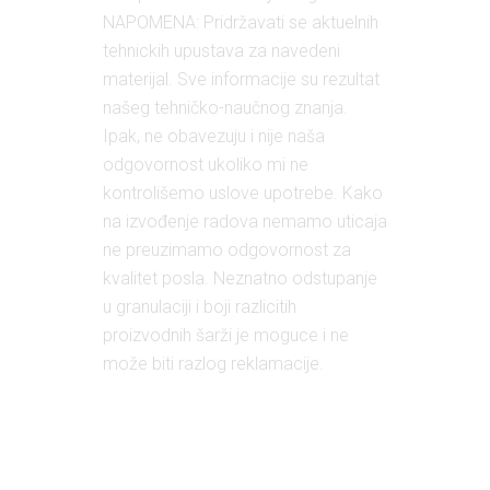
NAPOMENA: Pridržavati se aktuelnih
tehnickih upustava za navedeni
materijal. Sve informacije su rezultat
našeg tehničko-naučnog znanja.
Ipak, ne obavezuju i nije naša
odgovornost ukoliko mi ne
kontrolišemo uslove upotrebe. Kako
na izvođenje radova nemamo uticaja
ne preuzimamo odgovornost za
kvalitet posla. Neznatno odstupanje
u granulaciji i boji razlicitih
proizvodnih šarži je moguce i ne
može biti razlog reklamacije.