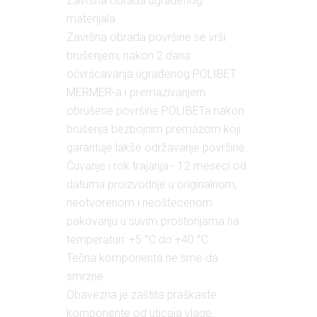
Završna obrada ugrađenog
materijala
Završna obrada površine se vrši
brušenjem, nakon 2 dana
očvršcavanja ugrađenog POLIBET
MERMER-a i premazivanjem
obrušene površine POLIBETa nakon
brušenja bezbojnim premazom koji
garantuje lakše održavanje površine.
Čuvanje i rok trajanja - 12 meseci od
datuma proizvodnje u originalnom,
neotvorenom i neoštecenom
pakovanju u suvim prostorijama na
temperaturi: +5 °C do +40 °C.
Tečna komponenta ne sme da
smrzne.
Obavezna je zaštita praškaste
komponente od uticaja vlage.