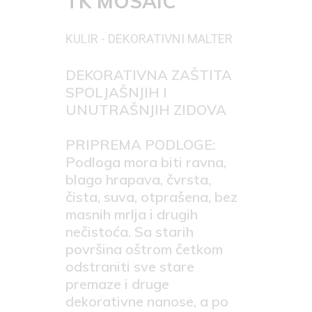
TK MOSAIC
KULIR - DEKORATIVNI MALTER
DEKORATIVNA ZAŠTITA
SPOLJAŠNJIH I
UNUTRAŠNJIH ZIDOVA
PRIPREMA PODLOGE:
Podloga mora biti ravna,
blago hrapava, čvrsta,
čista, suva, otprašena, bez
masnih mrlja i drugih
nečistoća. Sa starih
površina oštrom četkom
odstraniti sve stare
premaze i druge
dekorativne nanose, a po