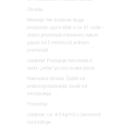
Obrada:
Mešanje: Ne dodavati druge
proizvode, usu-ti džak u ca. 61 vode i
dobro promešati mikserom; nakon
pauze od 5 minuta još jednom
promešati.
Lepljenje: Postupak nanošenja 6
tački i „viršle" po ivici svake ploče.
Naknadna obrada: Zaštiti od
prebrzog isušivanja; čuvati od
smrzavanja.
Potrošnja:
Lepljenje: ca. 4-5 kg/m2 u zavisnosti
od podloge