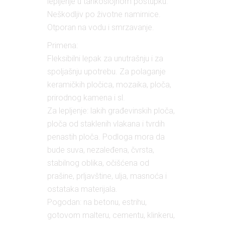
lepljenje u tankoslojnom postupku.
Neškodljiv po životne namirnice.
Otporan na vodu i smrzavanje.
Primena:
Fleksibilni lepak za unutrašnju i za
spoljašnju upotrebu. Za polaganje
keramičkih pločica, mozaika, ploča,
prirodnog kamena i sl.
Za lepljenje: lakih građevinskih ploča,
ploča od staklenih vlakana i tvrdih
penastih ploča. Podloga mora da
bude suva, nezaleđena, čvrsta,
stabilnog oblika, očišćena od
prašine, prljavštine, ulja, masnoća i
ostataka materijala.
Pogodan: na betonu, estrihu,
gotovom malteru, cementu, klinkeru,