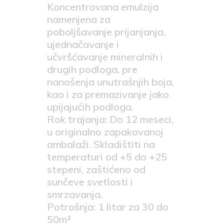
Koncentrovana emulzija
namenjena za
poboljšavanje prijanjanja,
ujednačavanje i
učvršćavanje mineralnih i
drugih podloga, pre
nanošenja unutrašnjih boja,
kao i za premazivanje jako
upijajućih podloga.
Rok trajanja: Do 12 meseci,
u originalno zapakovanoj
ambalaži. Skladištiti na
temperaturi od +5 do +25
stepeni, zaštićeno od
sunčeve svetlosti i
smrzavanja.
Potrošnja: 1 litar za 30 do
50m²