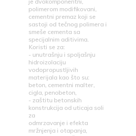
je dvokomponentni,
polimerom modifikovani,
cementni premaz koji se
sastoji od tečnog polimera i
smeše cementa sa
specijalnim aditivima.
Koristi se za:
- unutrašnju i spoljašnju
hidroizolaciju
vodopropustljivih
materijala kao što su:
beton, cementni malter,
cigla, penobeton,
- zaštitu betonskih
konstrukcija od uticaja soli
za
odmrzavanje i efekta
mržnjenja i otapanja,