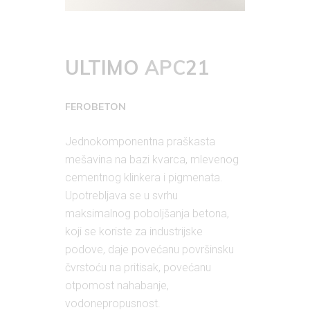
ULTIMO
APC
21
FEROBETON
Jednokomponentna praškasta
mešavina na bazi kvarca, mlevenog
cementnog klinkera i pigmenata.
Upotrebljava se u svrhu
maksimalnog poboljšanja betona,
koji se koriste za industrijske
podove, daje povećanu površinsku
čvrstoću na pritisak, povećanu
otpomost nahabanje,
vodonepropusnost.