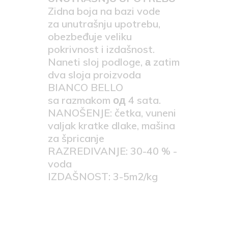
Zidna boja na bazi vode
za unutrašnju upotrebu,
obezbeđuje veliku
pokrivnost i izdašnost.
Naneti sloj podloge, а zatim
dva sloja proizvoda
BIANCO BELLO
sa razmakom од 4 sata.
NANOŠENJE: četka, vuneni
valjak kratke dlake, mašina
za špricanje
RAZREDIVANJE: 30-40 % -
voda
IZDAŠNOST: 3-5m2/kg