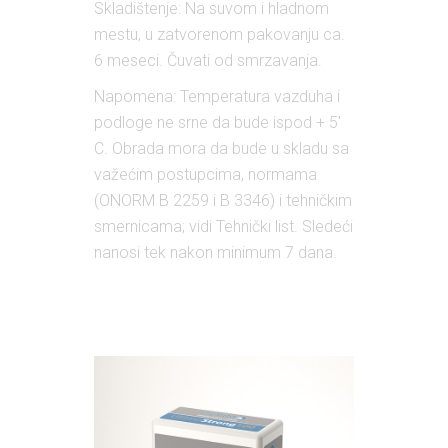
Skladištenje: Na suvom i hladnom
mestu, u zatvorenom pakovanju ca.
6 meseci. Čuvati od smrzavanja.
Napomena: Temperatura vazduha i
podloge ne srne da bude ispod + 5'
C. Obrada mora da bude u skladu sa
važećim postupcima, normama
(ONORM B 2259 i B 3346) i tehničkim
smernicama; vidi Tehnički list. Sledeći
nanosi tek nakon minimum 7 dana.