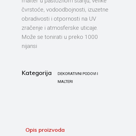
malter u pastoznom stanju, velike
čvrstoće, vodoodbojnosti, izuzetne
obradivosti i otpornosti na UV
zračenje i atmosferske uticaje.
Može se tonirati u preko 1000
nijansi
Kategorija
DEKORATIVNI PODOVI I
MALTERI
Opis proizvoda