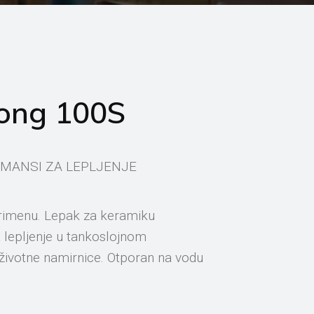
rong 100S
RMANSI ZA LEPLJENJE
primenu. Lepak za keramiku
a lepljenje u tankoslojnom
životne namirnice. Otporan na vodu