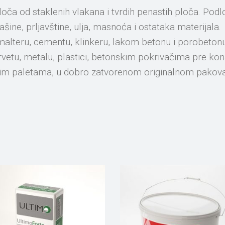
 ploča od staklenih vlakana i tvrdih penastih ploča. P
ašine, prljavštine, ulja, masnoća i ostataka materijala.
alteru, cementu, klinkeru, lakom betonu i porobetonu
drvetu, metalu, plastici, betonskim pokrivačima pre 
venim paletama, u dobro zatvorenom originalnom pakova