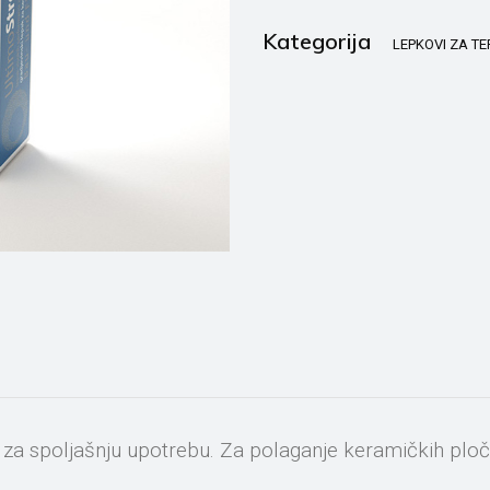
Kategorija
LEPKOVI ZA T
 za spoljašnju upotrebu. Za polaganje keramičkih ploč