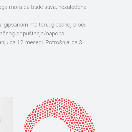
odloga mora da bude suva, nezaleđena,
, gipsanom malteru, gipsanoj ploči,
konačnog popuštanja/napona.
nju ca 12 meseci. Potrošnja: ca 3