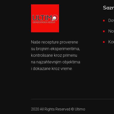
Sazn
Do
No
Ko
Naše recepture proverene
su brojnim eksperimentima,
kontrolisane kroz primenu
na najzahtevnijim objektima
i dokazane kroz vreme.
2020 All Rights Reserved © Ultimo