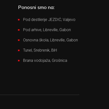
Ponosni smo na:
Pod destilerije JEZDIĆ, Valjevo
Pod arhive, Libreville, Gabon
Osnovna škola, Libreville, Gabon
Tunel, Srebrenik, BiH
Brana vodojaža, Grošnica