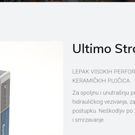
Ultimo St
LEPAK VISOKIH PERFO
KERAMIČKIH PLOČICA
Za spoljnu i unutrašnju 
hidrauličkog vezivanja, z
postupku. Neškodljiv po 
i smrzavanje.