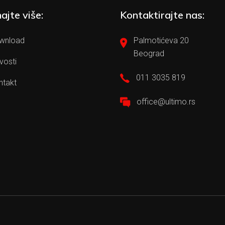
ajte više:
Kontaktirajte nas:
wnload
Palmotićeva 20
Beograd
vosti
011 3035 819
ntakt
office@ultimo.rs