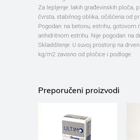
Za lepljenje: lakih građevinskih ploča,
čvrsta, stabilnog oblika, očišćena od pr
Pogodan: na betonu, estrihu, gotovom m
anhidritnom estrihu. Nije pogodan: na 
Skladištenje: U suvoj prostoriji na dr
kg/m2 zavisno od pločice i podloge.
Preporučeni proizvodi