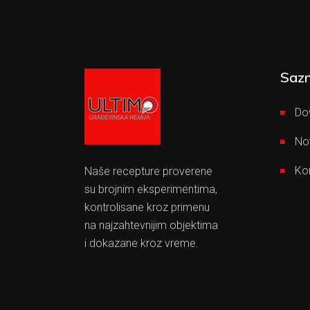
Sazn
Do
No
Ko
Naše recepture proverene
su brojnim eksperimentima,
kontrolisane kroz primenu
na najzahtevnijim objektima
i dokazane kroz vreme.