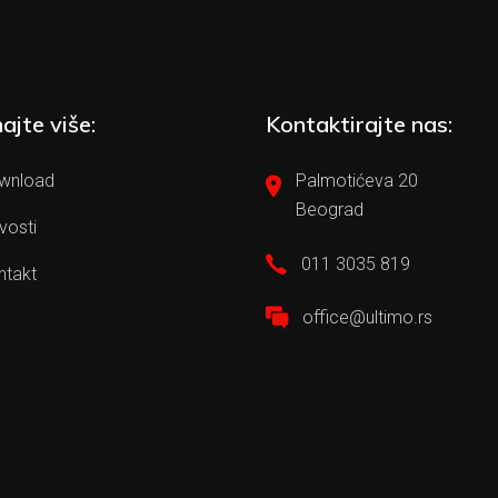
ajte više:
Kontaktirajte nas:
wnload
Palmotićeva 20
Beograd
vosti
011 3035 819
ntakt
office@ultimo.rs