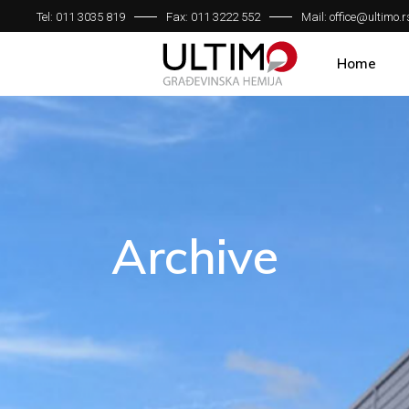
Tel: 011 3035 819
Fax: 011 3222 552
Mail: office@ultimo.r
Home
Archive