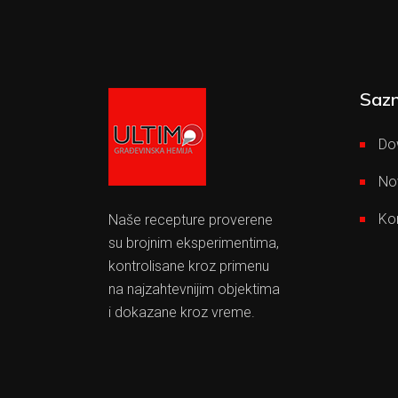
Sazn
Do
No
Ko
Naše recepture proverene
su brojnim eksperimentima,
kontrolisane kroz primenu
na najzahtevnijim objektima
i dokazane kroz vreme.